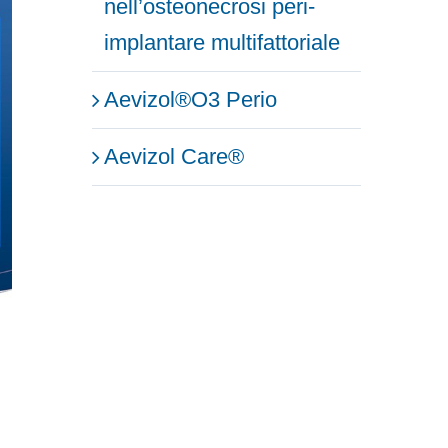
nell’osteonecrosi peri-
implantare multifattoriale
Aevizol®O3 Perio
Aevizol Care®