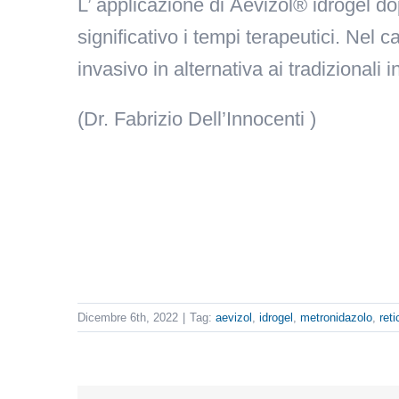
L’ applicazione di
Aevizol® idrogel
do
significativo i tempi terapeutici. Nel c
invasivo in alternativa ai tradizionali i
(Dr. Fabrizio Dell’Innocenti )
Dicembre 6th, 2022
|
Tag:
aevizol
,
idrogel
,
metronidazolo
,
ret