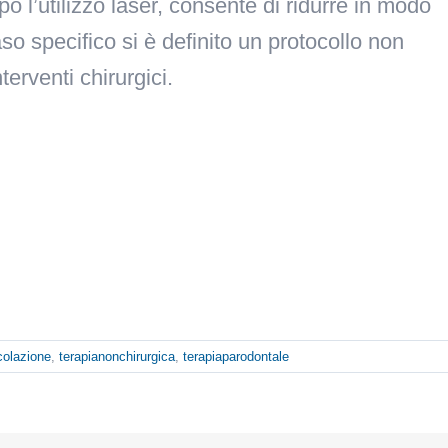
po l’utilizzo laser, consente di ridurre in modo
aso specifico si è definito un protocollo non
nterventi chirurgici.
icolazione
,
terapianonchirurgica
,
terapiaparodontale