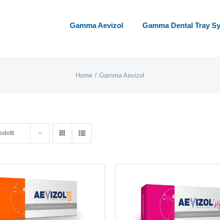
Gamma Aevizol
Gamma Dental Tray S
Home
Gamma Aevizol
odotti
AGGIUNGI AL CARRE
AGGIUNGI AL CARRELLO
/
DETTAGLI