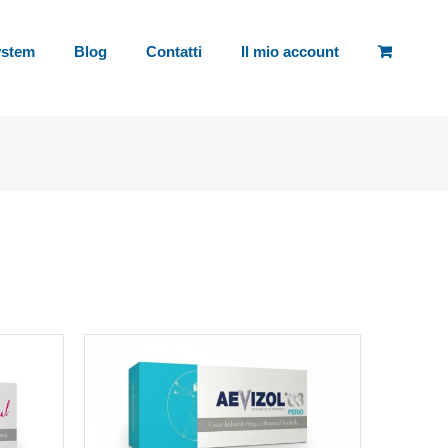
ystem
Blog
Contatti
Il mio account
LLO
/