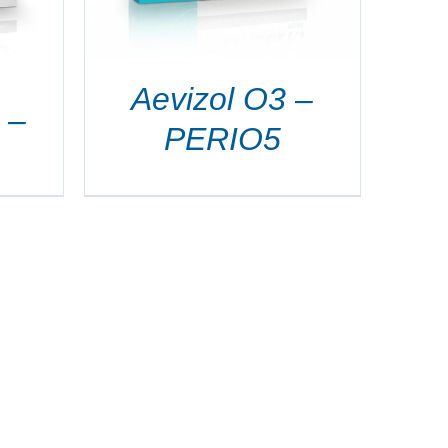
Aevizol O3 –
 –
PERIO5