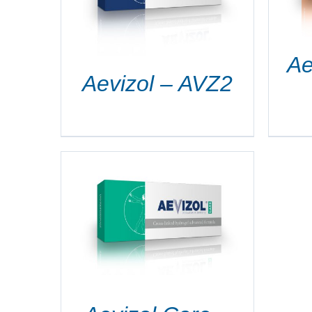
Ae
Aevizol – AVZ2
TO
AGLI
OTTO
TI.