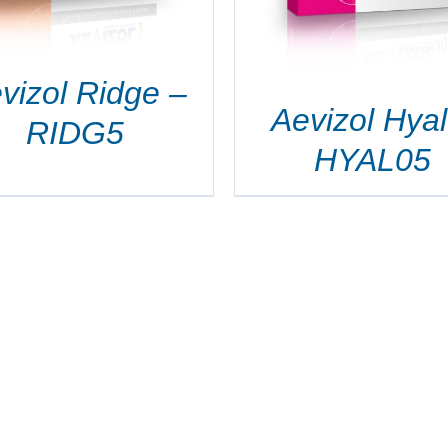
DETTAGLI
vizol Ridge –
Aevizol Hyal
RIDG5
HYAL05