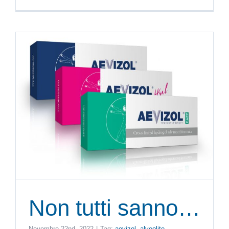
Non tutti sanno…
Novembre 22nd, 2022
|
Tag:
aevizol
,
alveolite
,