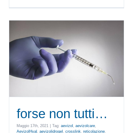
forse non tutti…
Maggio 17th, 2021
|
Tag:
aevizol
,
aevizolcare
,
AevizolHyal
,
aevizolidrogel
,
crosslink
,
reticolazione
,